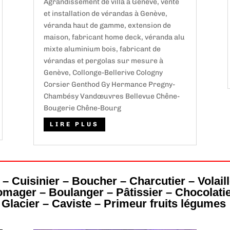
Agrandissement de villa à Genève, vente
et installation de vérandas à Genève,
véranda haut de gamme, extension de
maison, fabricant home deck, véranda alu
mixte aluminium bois, fabricant de
vérandas et pergolas sur mesure à
Genève, Collonge-Bellerive Cologny
Corsier Genthod Gy Hermance Pregny-
Chambésy Vandœuvres Bellevue Chêne-
Bougerie Chêne-Bourg
LIRE PLUS
 – Cuisinier – Boucher – Charcutier – Volail
omager – Boulanger – Pâtissier – Chocolatie
Glacier – Caviste – Primeur fruits légumes