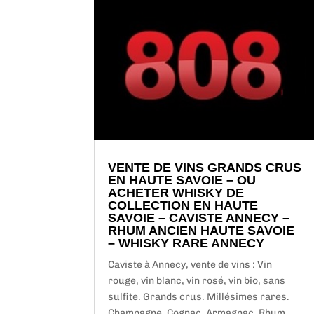
VENTE DE VINS GRANDS CRUS
EN HAUTE SAVOIE – OU
ACHETER WHISKY DE
COLLECTION EN HAUTE
SAVOIE – CAVISTE ANNECY –
RHUM ANCIEN HAUTE SAVOIE
– WHISKY RARE ANNECY
Caviste à Annecy, vente de vins : Vin
rouge, vin blanc, vin rosé, vin bio, sans
sulfite. Grands crus. Millésimes rares.
Champagne. Cognac. Armagnac. Rhum,