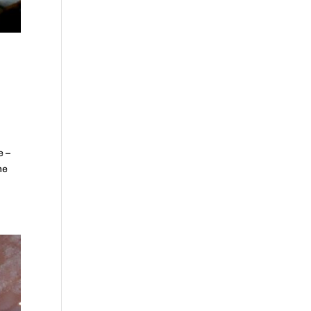
e –
me