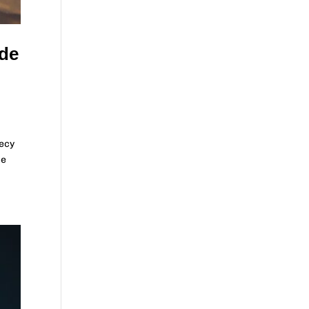
ode
necy
me