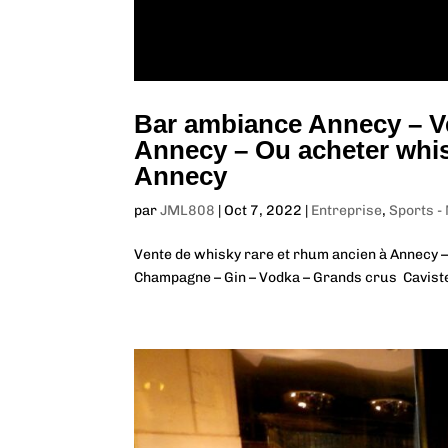
Bar ambiance Annecy – V
Annecy – Ou acheter whi
Annecy
par
JML808
|
Oct 7, 2022
|
Entreprise
,
Sports -
Vente de whisky rare et rhum ancien à Annecy – 
Champagne – Gin – Vodka – Grands crus Caviste